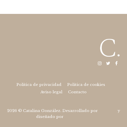
Instagram
Twitter
Fac
Política de privacidad
Política de cookies
Aviso legal
Contacto
2026 © Catalina González. Desarrollado por
Piwity.es
y
diseñado por
Paula Alenda