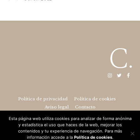
Instagram
Twitter
Fac
Política de privacidad
Política de cookies
Aviso legal
Contacto
Esta página web utiliza cookies para analizar de forma anónima
y estadística el uso que haces de la web, mejorar los
2026 © Catalina González. Desarrollado por
Piwity.es
y
contenidos y tu experiencia de navegación. Para más
diseñado por
Paula Alenda
información accede a la
Política de cookies
.