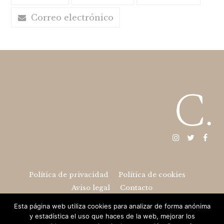
Correo electrónico
Instagram
Twitter
Fac
Política de privacidad
Política de cookies
Aviso legal
Contacto
Esta página web utiliza cookies para analizar de forma anónima
y estadística el uso que haces de la web, mejorar los
2026 © Catalina González. Desarrollado por
Piwity.es
y