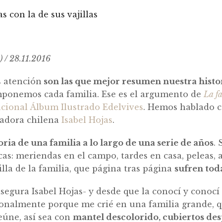
s con la de sus vajillas
 / 28.11.2016
s atención
son las que mejor resumen nuestra histo
ponemos cada familia. Ese es el argumento de
La fa
cional Álbum Ilustrado Edelvives
. Hemos hablado co
radora chilena
Isabel Hojas
.
oria de una familia a lo largo de una serie de años
.
s: meriendas en el campo, tardes en casa, peleas, 
illa de la familia, que página tras página
sufren tod
egura Isabel Hojas- y desde que la conocí y conocí s
personalmente porque me crié en una familia grande,
reúne, así sea con
mantel descolorido, cubiertos des