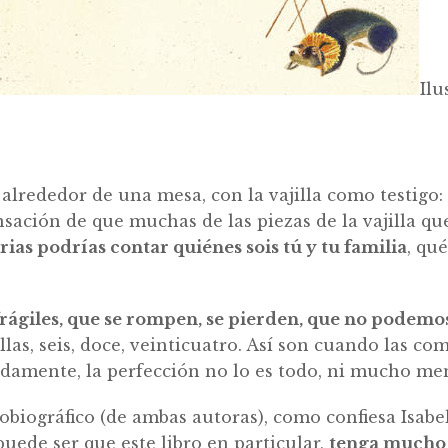
Ilu
 alrededor de una mesa, con la vajilla como testigo:
ensación de que muchas de las piezas de la vajilla 
ias podrías contar quiénes sois tú y tu familia
, qu
frágiles, que se rompen, se pierden, que no podemo
las, seis, doce, veinticuatro. Así son cuando las co
adamente, la perfección no lo es todo, ni mucho men
iográfico (de ambas autoras), como confiesa Isabel 
puede ser que este libro en particular,
tenga mucho d