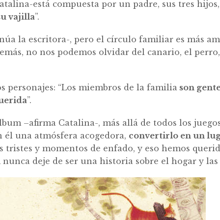
talina-está compuesta por un padre, sus tres hijos,
u vajilla
”.
úa la escritora-, pero el círculo familiar es más amp
demás, no nos podemos olvidar del canario, el perro,
s personajes: “Los miembros de la familia
son gente
querida
”.
álbum –afirma Catalina-, más allá de todos los juego
en él una atmósfera acogedora,
convertirlo en un l
ristes y momentos de enfado, y eso hemos querido r
 nunca deje de ser una historia sobre el hogar y las